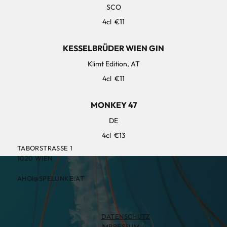
SCO
4cl
€11
KESSELBRÜDER WIEN GIN
Klimt Edition, AT
4cl
€11
MONKEY 47
DE
4cl
€13
TABORSTRASSE 1
1020 WIEN
AHOI@SPELUNKE.AT
DATENSCHUTZ
IMPRESSUM