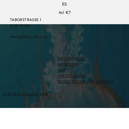
ES
4cl
€7
TABORSTRASSE 1
1020 WIEN
AHOI@SPELUNKE.AT
DATENSCHUTZ
IMPRESSUM
AGB
PRESS CORNER
RESERVIERUNG FÜR GRUPPEN
© 2025 by House of Viva